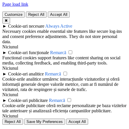
Page load link
Customize
Reject All
Accept All
✖
►
Cookie-uri necesare
Always Active
Necessary cookies enable essential site features like secure log-ins
and consent preference adjustments. They do not store personal
data.
Niciunul
►
Cookie-uri funcționale
Remarcă
Functional cookies support features like content sharing on social
media, collecting feedback, and enabling third-party tools.
Niciunul
►
Cookie-uri analitice
Remarcă
Cookie-urile analitice urmăresc interacțiunile vizitatorilor și oferă
informații generale despre valorile metrice, cum ar fi numărul de
vizitatori, rata de respingere și sursele de trafic.
Niciunul
►
Cookie-uri publicitare
Remarcă
Cookie-urile publicitare oferă reclame personalizate pe baza vizitelor
tale anterioare și analizează eficiența campaniilor publicitare.
Niciunul
Reject All
Save My Preferences
Accept All
Go