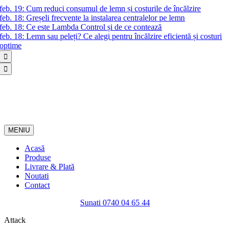
Skip
feb. 19:
Cum reduci consumul de lemn și costurile de încălzire
to
feb. 18:
Greșeli frecvente la instalarea centralelor pe lemn
content
feb. 18:
Ce este Lambda Control și de ce contează
feb. 18:
Lemn sau peleți? Ce alegi pentru încălzire eficientă și costuri
optime


MENIU
Acasă
Produse
Livrare & Plată
Noutati
Contact
Sunati 0740 04 65 44
Attack