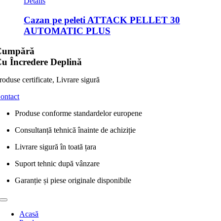
Details
Cazan pe peleti ATTACK PELLET 30
AUTOMATIC PLUS
Cumpără
u Încredere Deplină
roduse certificate, Livrare sigură
ontact
Produse conforme standardelor europene
Consultanță tehnică înainte de achiziție
Livrare sigură în toată țara
Suport tehnic după vânzare
Garanție și piese originale disponibile
Toggle
Navigation
Acasă