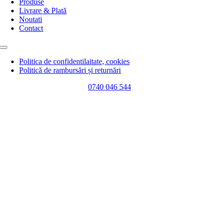
Produse
Livrare & Plată
Noutati
Contact
Toggle
Navigation
Politica de confidentilaitate, cookies
Politică de rambursări și returnări
0740 046 544