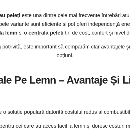
au peleți
este una dintre cele mai frecvente întrebări at
bele variante sunt eficiente și pot oferi independență ene
la lemn
și o
centrala peleti
țin de cost, confort și nivel 
 potrivită, este important să comparăm clar avantajele și
opțiuni.
ale Pe Lemn – Avantaje Și Li
o soluție populară datorită costului redus al combustibil
 pentru cei care au acces facil la lemn și doresc costuri m