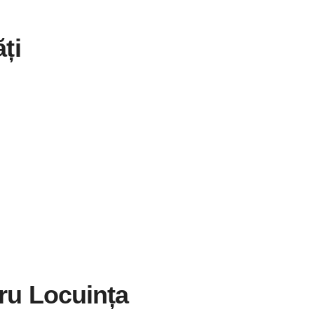
ți
tru Locuința