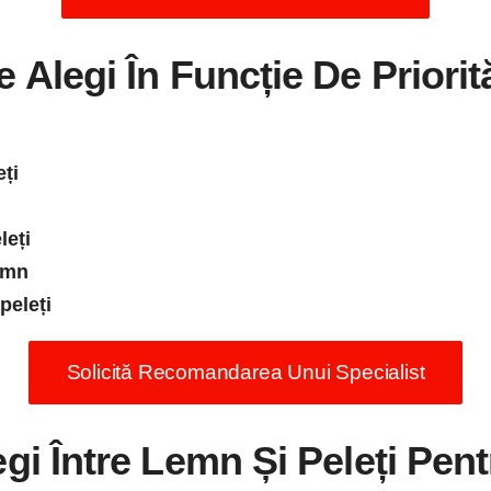
e Alegi În Funcție De Priorită
eți
leți
emn
peleți
Solicită Recomandarea Unui Specialist
i Între Lemn Și Peleți Pen