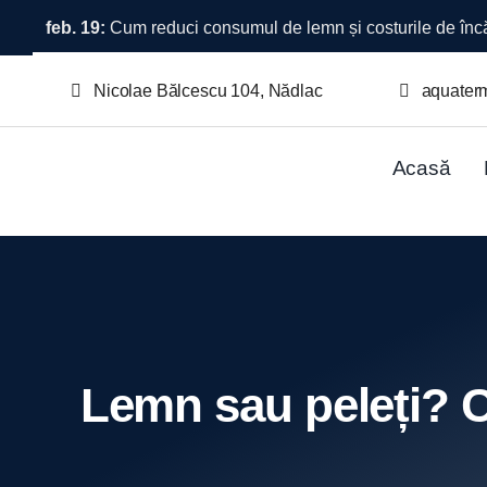
Skip
feb. 19:
Cum reduci consumul de lemn și costurile de încă
to
content
Nicolae Bălcescu 104, Nădlac
aquater
Acasă
Lemn sau peleți? Ce