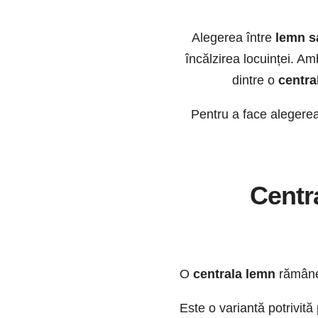
Alegerea între
lemn s
încălzirea locuinței. Am
dintre o
centra
Pentru a face alegerea
Centr
O
centrala lemn
rămâne 
Este o variantă potrivită