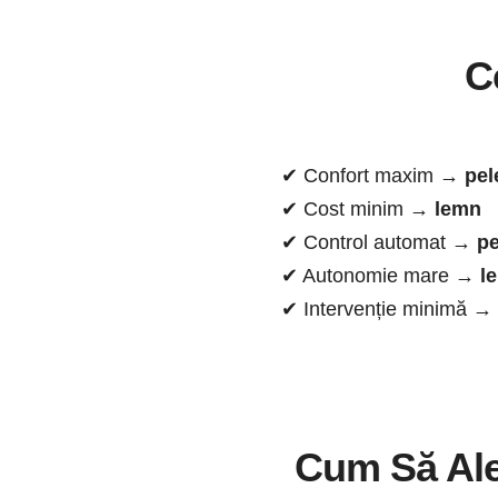
C
✔ Confort maxim →
pel
✔ Cost minim →
lemn
✔ Control automat →
pe
✔ Autonomie mare →
l
✔ Intervenție minimă →
Cum Să Aleg