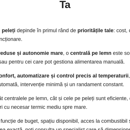
Ta
 peleți
depinde în primul rând de
prioritățile tale
: cost,
uncționare.
 reduse și autonomie mare
, o
centrală pe lemn
este sol
sau pentru cei care pot gestiona alimentarea manuală.
confort, automatizare și control precis al temperaturii
utomată, intervenție minimă și un randament constant.
t centralele pe lemn, cât și cele pe peleți sunt eficiente, d
iri cu necesar termic mediu spre mare.
funcție de buget, spațiu disponibil, acces la combustibil și
 exactă, poți consulta un specialist care să dimensionez