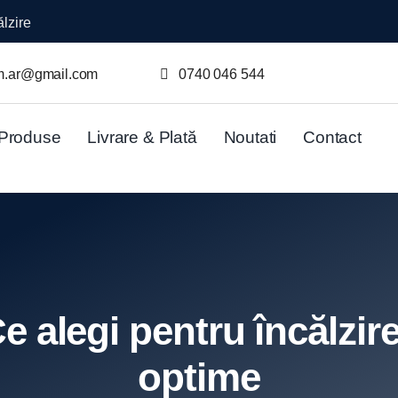
lzire
m.ar@gmail.com
0740 046 544
Produse
Livrare & Plată
Noutati
Contact
 alegi pentru încălzire 
optime