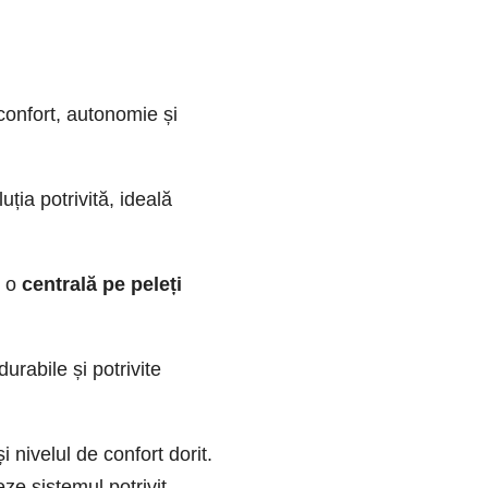
 confort, autonomie și
uția potrivită, ideală
, o
centrală pe peleți
urabile și potrivite
 nivelul de confort dorit.
e sistemul potrivit