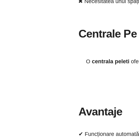
✖ Necesitatea unui spați
Centrale Pe 
O
centrala peleti
ofer
Avantaje
✔ Funcționare automată,