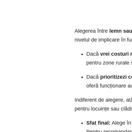
Alegerea între
lemn sau
nivelul de implicare în f
Dacă
vrei costuri
pentru zone rurale 
Dacă
prioritizezi 
oferă funcționare a
Indiferent de alegere, atâ
pentru locuințe sau clăd
Sfat final:
Alege în 
Pentru recomandarea