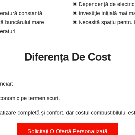
✖ Dependență de electrici
peratură constantă
✖ Investiție inițială mai m
tă buncărului mare
✖ Necesită spațiu pentru i
raturii
Diferența De Cost
nciar:
conomic pe termen scurt.
izare completă și confort, dar costul combustibilului est
Solicitați O Ofertă Personalizată