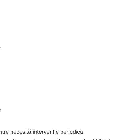
s
e
re necesită intervenție periodică