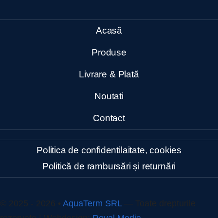
Acasă
Produse
Livrare & Plată
Noutati
Contact
Politica de confidentilaitate, cookies
Politică de rambursări și returnări
© 2025 - 2026 •
AquaTerm SRL
— Toate drepturile